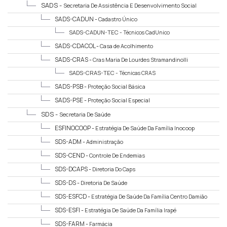
SADS -
Secretaria De Assistência E Desenvolvimento Social
SADS-CADUN -
Cadastro Único
SADS-CADUN-TEC -
Técnicos CadUnico
SADS-CDACOL -
Casa de Acolhimento
SADS-CRAS -
Cras Maria De Lourdes Stramandinolli
SADS-CRAS-TEC -
Técnicas CRAS
SADS-PSB -
Proteção Social Básica
SADS-PSE -
Proteção Social Especial
SDS -
Secretaria De Saúde
ESFINOCOOP -
Estratégia De Saúde Da Família Inocoop
SDS-ADM -
Administração
SDS-CEND -
Controle De Endemias
SDS-DCAPS -
Diretoria Do Caps
SDS-DS -
Diretoria De Saúde
SDS-ESFCD -
Estratégia De Saúde Da Família Centro Damião
SDS-ESFI -
Estratégia De Saúde Da Família Irapé
SDS-FARM -
Farmácia