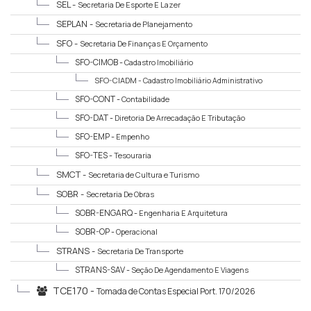
SEL -
Secretaria De Esporte E Lazer
SEPLAN -
Secretaria de Planejamento
SFO -
Secretaria De Finanças E Orçamento
SFO-CIMOB -
Cadastro Imobiliário
SFO-CIADM -
Cadastro Imobiliário Administrativo
SFO-CONT -
Contabilidade
SFO-DAT -
Diretoria De Arrecadação E Tributação
SFO-EMP -
Empenho
SFO-TES -
Tesouraria
SMCT -
Secretaria de Cultura e Turismo
SOBR -
Secretaria De Obras
SOBR-ENGARQ -
Engenharia E Arquitetura
SOBR-OP -
Operacional
STRANS -
Secretaria De Transporte
STRANS-SAV -
Seção De Agendamento E Viagens
TCE170 -
Tomada de Contas Especial Port. 170/2026