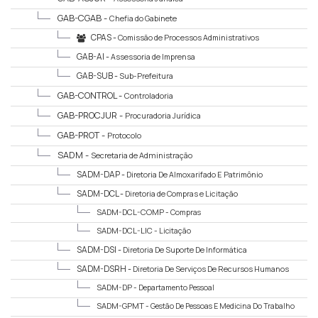
GAB-CGAB -
Chefia do Gabinete
CPAS -
Comissão de Processos Administrativos
Sancionatórios
GAB-AI -
Assessoria de Imprensa
GAB-SUB -
Sub-Prefeitura
GAB-CONTROL -
Controladoria
GAB-PROCJUR -
Procuradoria Jurídica
GAB-PROT -
Protocolo
SADM -
Secretaria de Administração
SADM-DAP -
Diretoria De Almoxarifado E Patrimônio
SADM-DCL -
Diretoria de Compras e Licitação
SADM-DCL-COMP -
Compras
SADM-DCL-LIC -
Licitação
SADM-DSI -
Diretoria De Suporte De Informática
SADM-DSRH -
Diretoria De Serviços De Recursos Humanos
SADM-DP -
Departamento Pessoal
SADM-GPMT -
Gestão De Pessoas E Medicina Do Trabalho