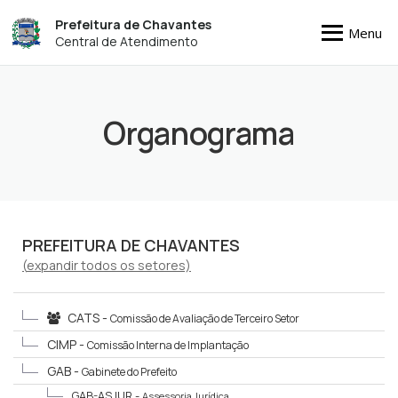
Prefeitura de Chavantes
Menu
Central de Atendimento
Organograma
PREFEITURA DE CHAVANTES
(
expandir
todos os setores)
CATS -
Comissão de Avaliação de Terceiro Setor
CIMP -
Comissão Interna de Implantação
GAB -
Gabinete do Prefeito
GAB-ASJUR -
Assessoria Jurídica