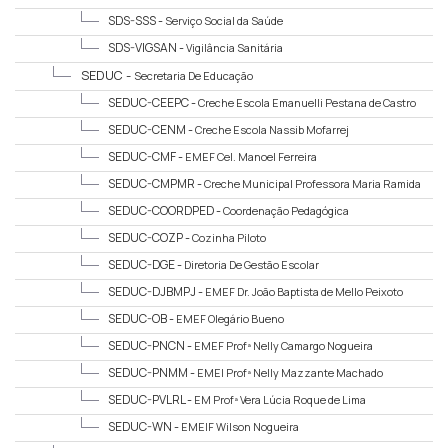
SDS-SSS -
Serviço Social da Saúde
SDS-VIGSAN -
Vigilância Sanitária
SEDUC -
Secretaria De Educação
SEDUC-CEEPC -
Creche Escola Emanuelli Pestana de Castro
SEDUC-CENM -
Creche Escola Nassib Mofarrej
SEDUC-CMF -
EMEF Cel. Manoel Ferreira
SEDUC-CMPMR -
Creche Municipal Professora Maria Ramida
SEDUC-COORDPED -
Coordenação Pedagógica
SEDUC-COZP -
Cozinha Piloto
SEDUC-DGE -
Diretoria De Gestão Escolar
SEDUC-DJBMPJ -
EMEF Dr. João Baptista de Mello Peixoto
Júnior
SEDUC-OB -
EMEF Olegário Bueno
SEDUC-PNCN -
EMEF Profª Nelly Camargo Nogueira
SEDUC-PNMM -
EMEI Profª Nelly Mazzante Machado
SEDUC-PVLRL -
EM Profª Vera Lúcia Roque de Lima
SEDUC-WN -
EMEIF Wilson Nogueira